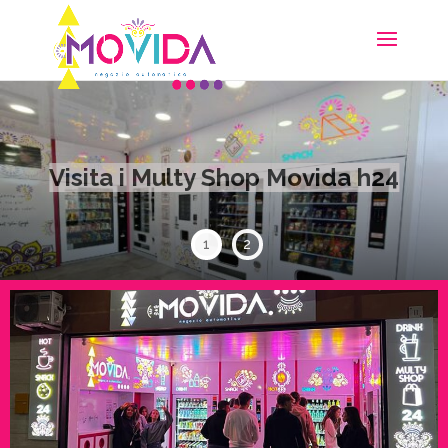
Consulenza apertura distributori
Visita i Multy Shop Movida h24
h24
1
2