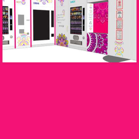
Vi seguiremo nella selezione dei prodotti alla scelta delle
tecnologie di pagamento e sicurezza,
il design giusto per colpire l’interesse del cliente.
Con la nostra consulenza ti offriremo consigli su come
ottimizzare il posizionamento dei distributori e
massimizzare il rendimento dell’investimento.