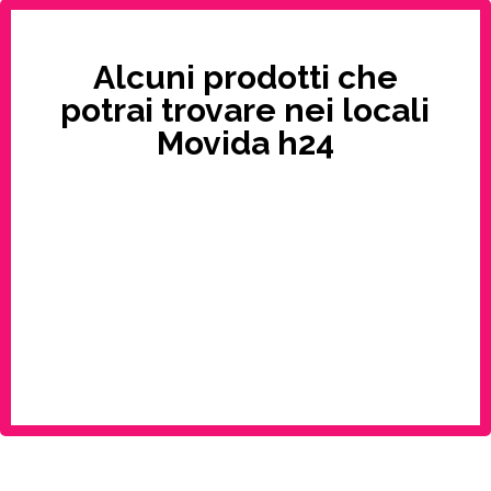
Alcuni prodotti che
potrai trovare nei locali
Movida h24
Bevande
Caramelle e
Gomme
Snack dolci
Snack salati