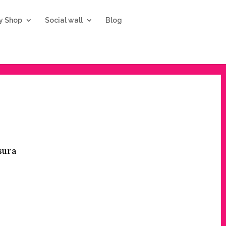
ty Shop
Social wall
Blog
sura