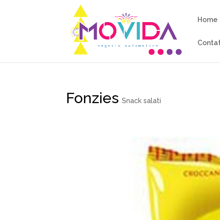
Home
Contat
Fonzies
Snack salati