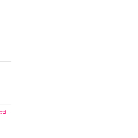
otti
→