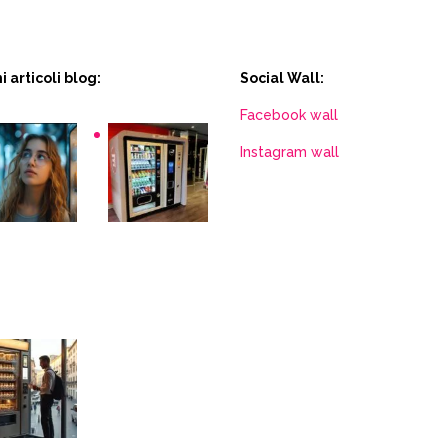
i articoli blog:
Social Wall:
Facebook wall
Instagram wall
ack
Distributori
cchinette
automatici per
aziende e
uffici